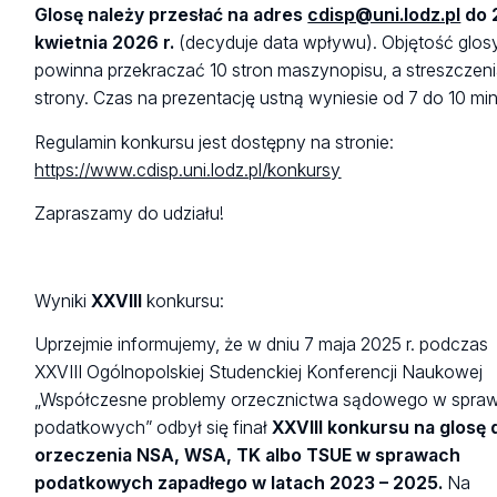
Glosę należy przesłać na adres
cdisp@uni.lodz.pl
do 
kwietnia 2026 r.
(decyduje data wpływu). Objętość glosy
powinna przekraczać 10 stron maszynopisu, a streszczeni
strony. Czas na prezentację ustną wyniesie od 7 do 10 min
Regulamin konkursu jest dostępny na stronie:
https://www.cdisp.uni.lodz.pl/konkursy
Zapraszamy do udziału!
Wyniki
XXVIII
konkursu:
Uprzejmie informujemy, że w dniu 7 maja 2025 r. podczas
XXVIII Ogólnopolskiej Studenckiej Konferencji Naukowej
„Współczesne problemy orzecznictwa sądowego w spra
podatkowych” odbył się finał
XXVIII konkursu na glosę 
orzeczenia NSA, WSA, TK albo TSUE w sprawach
podatkowych zapadłego w latach 2023 – 2025.
Na