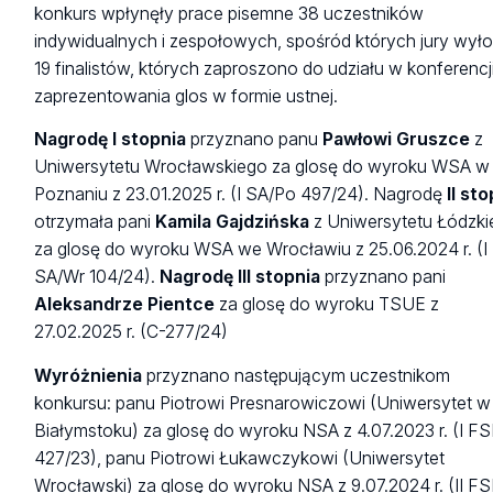
konkurs wpłynęły prace pisemne 38 uczestników
indywidualnych i zespołowych, spośród których jury wyło
19 finalistów, których zaproszono do udziału w konferencji
zaprezentowania glos w formie ustnej.
Nagrodę I stopnia
przyznano panu
Pawłowi Gruszce
z
Uniwersytetu Wrocławskiego za glosę do wyroku WSA w
Poznaniu z 23.01.2025 r. (I SA/Po 497/24). Nagrodę
II st
otrzymała pani
Kamila Gajdzińska
z Uniwersytetu Łódzk
za glosę do wyroku WSA we Wrocławiu z 25.06.2024 r. (I
SA/Wr 104/24).
Nagrodę III stopnia
przyznano pani
Aleksandrze Pientce
za glosę do wyroku TSUE z
27.02.2025 r. (C-277/24)
Wyróżnienia
przyznano następującym uczestnikom
konkursu: panu Piotrowi Presnarowiczowi (Uniwersytet w
Białymstoku) za glosę do wyroku NSA z 4.07.2023 r. (I F
427/23), panu Piotrowi Łukawczykowi (Uniwersytet
Wrocławski) za glosę do wyroku NSA z 9.07.2024 r. (II F