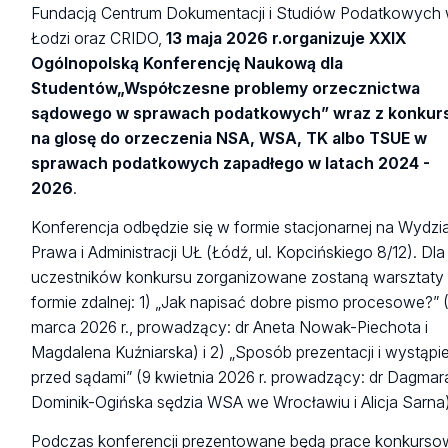
Fundacją Centrum Dokumentacji i Studiów Podatkowych
Łodzi oraz CRIDO,
13 maja 2026 r.
organizuje XXIX
Ogólnopolską Konferencję Naukową dla
Studentów
„Współczesne problemy orzecznictwa
sądowego w sprawach podatkowych” wraz z konku
na glosę do orzeczenia NSA, WSA, TK albo TSUE w
sprawach podatkowych zapadłego w latach 2024 -
2026
.
Konferencja odbędzie się w formie stacjonarnej na Wydzi
Prawa i Administracji UŁ (Łódź, ul. Kopcińskiego 8/12). Dla
uczestników konkursu zorganizowane zostaną warsztaty
formie zdalnej: 1) „Jak napisać dobre pismo procesowe?” 
marca 2026 r., prowadzący: dr Aneta Nowak-Piechota i
Magdalena Kuźniarska) i 2) „Sposób prezentacji i wystąpi
przed sądami” (9 kwietnia 2026 r. prowadzący: dr Dagmar
Dominik-Ogińska sędzia WSA we Wrocławiu i Alicja Sarna)
Podczas konferencji prezentowane będą prace konkurs