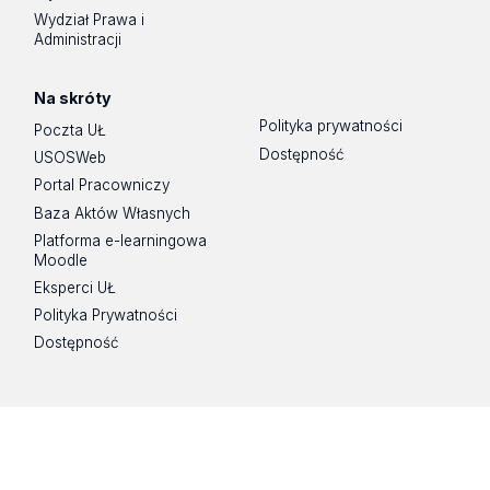
5.12.2006 r. pt. „Tworzenie i wykładania prawa
Wydział Prawa i
podatkowego w Polsce”
Administracji
VIII Ogólnopolska Studencka Konferencja Naukowa –
6.12.2005 r. pt. „Tworzenie i wykładania prawa
Na skróty
podatkowego w Polsce”
Polityka prywatności
Poczta UŁ
VII Ogólnopolska Studencka Konferencja Naukowa –
Dostępność
USOSWeb
7.12.2004 r. pt. „ Tworzenie i wykładnia prawa
Portal Pracowniczy
podatkowego w Polsce”
Baza Aktów Własnych
VI Ogólnopolska Studencka Konferencja Naukowa –
Platforma e-learningowa
9.12.2003 r. pt. „Tworzenie i wykładania prawa
Moodle
podatkowego w Polsce”
Eksperci UŁ
V Ogólnopolska Studencka Konferencja Naukowa –
Polityka Prywatności
10.12.2002 r. pt. „Podatki – prawo podatkowe –
Dostępność
gospodarka”
IV Ogólnopolska Studencka Konferencja Naukowa –
11.12.2001 r. pt. „ Międzynarodowe i europejskie prawo
podatkowe”
III Ogólnopolska Studencka Konferencja Naukowa –