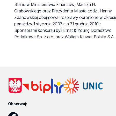
XXI Ogólnopolska Studencka Konferencja Naukowa -
Stanu w Ministerstwie Finansów, Macieja H.
11.12.2018 r. pt. "Współczesne problemy orzecznictwa
Grabowskiego oraz Prezydenta Miasta Łodzi, Hanny
sądowego w sprawach podatkowych"
Zdanowskiej obejmował rozprawy obronione w okresi
XX Ogólnopolska Studencka Konferencja Naukowa –
pomiędzy 1 stycznia 2007 r. a 31 grudnia 2010 r.
12.12.2017 r. pt. „Współczesne problemy orzecznictwa
Sponsorami konkursu byli Ernst & Young Doradztwo
sądowego w sprawach podatkowych"
Podatkowe Sp. z o.o. oraz Wolters Kluwer Polska S.A.
XIX Ogólnopolska Studencka Konferencja Naukowa –
19.12.2016 r. pt. „Współczesne problemy orzecznictwa
sądowego w sprawach podatkowych"
XVIII Ogólnopolska Studencka Konferencja Naukowa 
8.12.2015 r. pt. „Współczesne problemy orzecznictwa
sądowego w sprawach podatkowych"
XVII Ogólnopolska Studencka Konferencja Naukowa 
9.12.2014 r. pt. „Współczesne problemy orzecznictwa
sądowego w sprawach podatkowych”
XVI Ogólnopolska Studencka Konferencja Naukowa –
Obserwuj:
10.12.2013 r. pt. „Współczesne problemy orzecznictwa
sądowego w sprawach podatkowych”