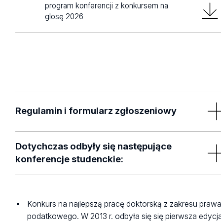
program konferencji z konkursem na
glosę 2026
Regulamin i formularz zgłoszeniowy
Dotychczas odbyły się następujące
konferencje studenckie:
konkurs_studencki_2024_regulamin.p
XXVII Ogólnopolska Studencka Konferencja Naukowa
df
8.05.2024 r. pt. "Współczesne problemy orzeznictwa
Konkurs na najlepszą pracę doktorską z zakresu praw
sądowego w sprawach podatkowych"
podatkowego. W 2013 r. odbyła się się pierwsza edycj