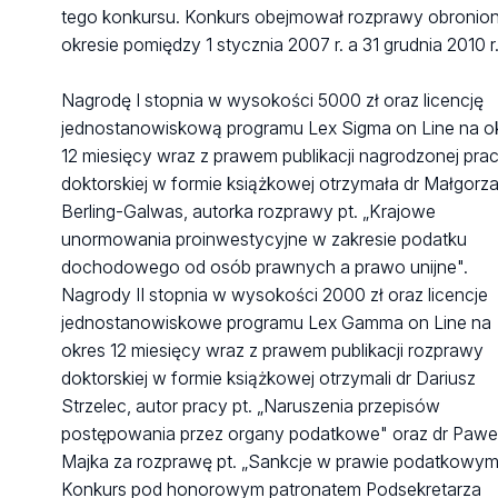
tego konkursu. Konkurs obejmował rozprawy obronio
XXVI Ogólnopolska Studencka Konferencja Naukowa
okresie pomiędzy 1 stycznia 2007 r. a 31 grudnia 2010 r
- 08.05.2023 r. pt. "Współczesne problemy
orzecznictwa sądowego w sprawach podatkowych"
Nagrodę I stopnia w wysokości 5000 zł oraz licencję
XXV Ogólnopolska Studencka Konferencja Naukowa 
jednostanowiskową programu Lex Sigma on Line na o
13.12.2022 r. pt. "Współczesne problemy orzecznictwa
12 miesięcy wraz z prawem publikacji nagrodzonej pra
sądowego w sprawach podatkowych"
doktorskiej w formie książkowej otrzymała dr Małgorz
Berling-Galwas, autorka rozprawy pt. „Krajowe
XXIV Ogólnopolska Studencka Konferencja Naukowa 
unormowania proinwestycyjne w zakresie podatku
14.12.2021 r. pt. "Współczesne problemy orzecznictwa
dochodowego od osób prawnych a prawo unijne".
sądowego w sprawach podatkowych"
Nagrody II stopnia w wysokości 2000 zł oraz licencje
jednostanowiskowe programu Lex Gamma on Line na
XXIII Ogólnopolska Studencka Konferencja Naukowa 
okres 12 miesięcy wraz z prawem publikacji rozprawy
15.12.2020 r. pt. "Współczesne problemy orzecznictwa
doktorskiej w formie książkowej otrzymali dr Dariusz
sądowego w sprawach podatkowych"
Strzelec, autor pracy pt. „Naruszenia przepisów
XXII Ogólnopolska Studencka Konferencja Naukowa -
postępowania przez organy podatkowe" oraz dr Pawe
25.11.2019 r. pt. "Współczesne problemy orzecznictwa
Majka za rozprawę pt. „Sankcje w prawie podatkowym
sądowego w sprawach podatkowych"
Konkurs pod honorowym patronatem Podsekretarza